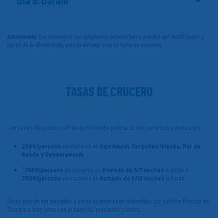
Dia 9: Daram
Advertencia:
Los itinerarios son solamente orientativos y pueden ser modificados a
causa de la climatología, estado del mar u otros factores externos.
TASAS DE CRUCERO
Las tasas de crucero cubren permisos de policía, buceo, turísticos y portuarios:
250€/persona
en cruceros en
Raja Ampat, Forgotten Islands, Mar de
Banda y Cenderawasih
.
"
200€/persona
en cruceros en
Komodo de 5/7 noches
a bordo o
250€/persona
en cruceros en
Komodo de 8/12 noches
a bordo.
Estos podrán ser pagados a bordo cuando sean requeridos por nuestro Director de
Crucero o bien junto con el pago del precio del crucero.