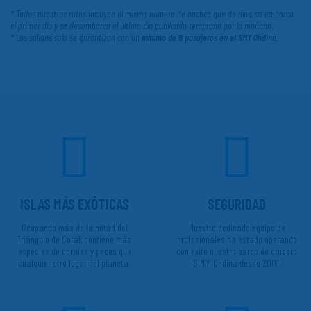
* Todas nuestras rutas incluyen el mismo número de noches que de días, se embarca
el primer día y se desembarca el último día publicado temprano por la mañana.
* Las salidas solo se garantizan con un
mínimo de 6 pasajeros en el SMY Ondina
.
ISLAS MÁS EXÓTICAS
SEGURIDAD
Ocupando más de la mitad del
Nuestro dedicado equipo de
Triángulo de Coral, contiene más
profesionales ha estado operando
especies de corales y peces que
con éxito nuestro barco de crucero
cualquier otro lugar del planeta.
S.M.Y. Ondina desde 2001.