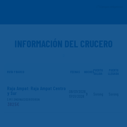
(*) Campos obligatorios
INFORMACIÓN DEL CRUCERO
PUERTO
PUERTO
RUTA Y BARCO
FECHAS
NOCHES
SALIDA
LLEGADA
Raja Ampat: Raja Ampat Centro
08/01/2028
y Sur
9
Sorong
Sorong
17/01/2028
S.M.Y. ONDINA | 20280108ON
3825€