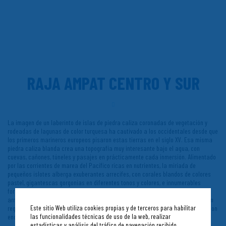
RAJA AMPAT CENTRO Y SUR
La imagen de un laberinto de islas de piedra caliza coronadas de vegetación y
rodeadas de lagunas de color turquesa ha cautivado a los occidentales desde que
los primeros marineros europeos pisaron estas tierras en el siglo XV. Esa misma
piedra caliza blanda crea una topografía muy interesante bajo el agua, con
cuevas, cañones, túneles y pasajes en prácticamente cada inmersión. Alimentado
por las corrientes de marea del Pacífico ricas en nutrientes, la miríada de
pequeños islotes alberga exuberantes arrecifes, con corales blandos de colores
pastel, gigantescas gorgonias en diferentes tonos y colores, e innumerables
formas de vida sésil. Más del 75% de las especies de corales constructoras de
arrecifes conocidas por la ciencia ocurren aquí, y la fauna marina cuenta con un
Este sitio Web utiliza cookies propias y de terceros para habilitar
registro similar, con más de 1.400 especies de peces, de las cuales más de 20 son
las funcionalidades técnicas de uso de la web, realizar
endémicas de las aguas de Raja Ampat.
estadísticas y análisis del tráfico de navegación recibido,