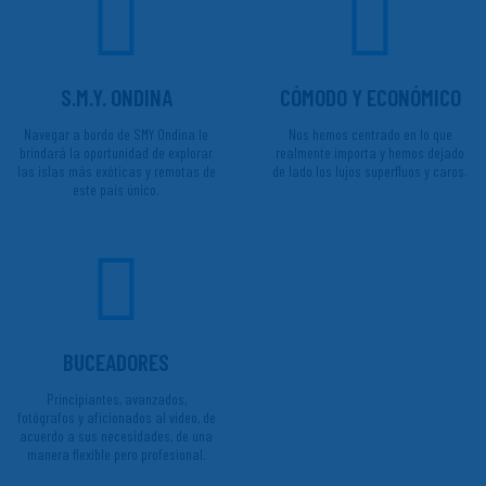
S.M.Y. ONDINA
CÓMODO Y ECONÓMICO
Navegar a bordo de SMY Ondina le
Nos hemos centrado en lo que
brindará la oportunidad de explorar
realmente importa y hemos dejado
las islas más exóticas y remotas de
de lado los lujos superfluos y caros.
este país único.
BUCEADORES
Principiantes, avanzados,
fotógrafos y aficionados al video, de
acuerdo a sus necesidades, de una
manera flexible pero profesional.